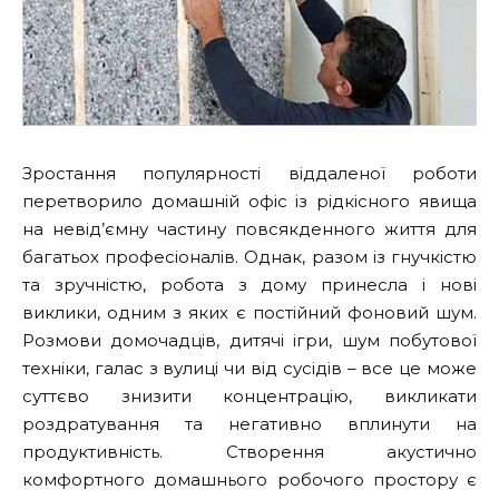
Зростання популярності віддаленої роботи
перетворило домашній офіс із рідкісного явища
на невід’ємну частину повсякденного життя для
багатьох професіоналів.
Однак, разом із гнучкістю
та зручністю, робота з дому принесла і нові
виклики, одним з яких є постійний фоновий шум.
Розмови домочадців, дитячі ігри, шум побутової
техніки, галас з вулиці чи від сусідів – все це може
суттєво знизити концентрацію, викликати
роздратування та негативно вплинути на
продуктивність. Створення акустично
комфортного домашнього робочого простору є