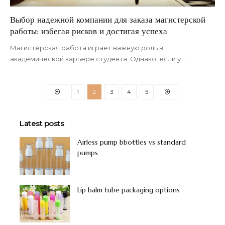
Выбор надежной компании для заказа магистерской
работы: избегая рисков и достигая успеха
Магистерская работа играет важную роль в
академической карьере студента. Однако, если у
…
1
2
3
4
5
Latest posts
Airless pump bbottles vs standard
pumps
Lip balm tube packaging options