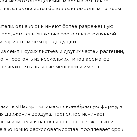
учая масса с определенным ароматом. Такие
, их запах является более равномерным на всем
ители, однако они имеют более разреженную
рее, чем гель. Упаковка состоит из стеклянной
ым вариантом, чем предыдущий.
з семян, сухих листьев и других частей растений,
гут состоять из нескольких типов ароматов,
ковываются в льняные мешочки и имеют
азине «Blackpink», имеют своеобразную форму, в
мя движения воздуха, пропеллер начинает
сти или геля и наполняют салон свежестью и
е экономно расходовать состав, продлевает срок