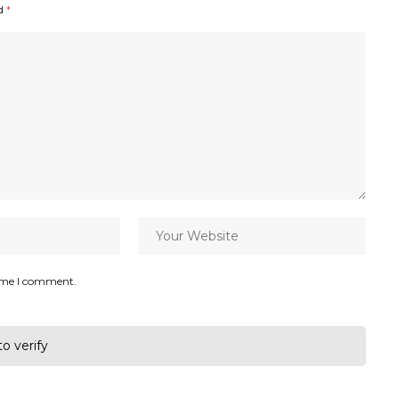
ed
*
time I comment.
to verify